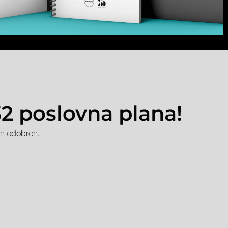
32 poslovna plana!
an odobren.