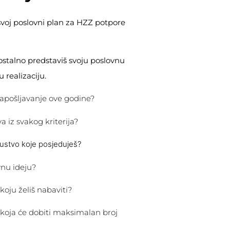
svoj poslovni plan za HZZ potpore
mostalno predstaviš svoju poslovnu
 realizaciju.
apošljavanje ove godine?
 iz svakog kriterija?
ustvo koje posjeduješ?
vnu ideju?
oju želiš nabaviti?
e koja će dobiti maksimalan broj