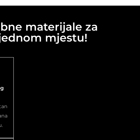
bne materijale za
 jednom mjestu!
og
tan
ana
u.