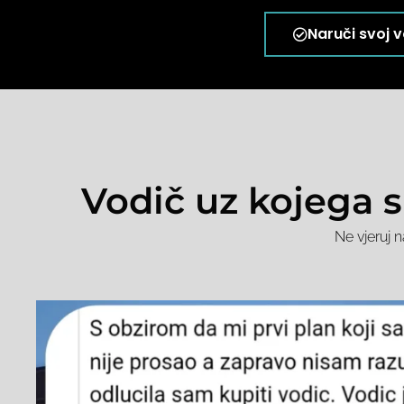
Naruči svoj 
Vodič uz kojega s
Ne vjeruj n