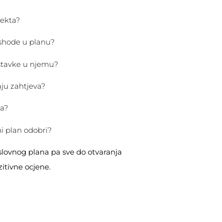
jekta?
rashode u planu?
e stavke u njemu?
aju zahtjeva?
a?
ni plan odobri?
slovnog plana pa sve do otvaranja
itivne ocjene.