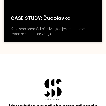
CASE STUDY: Čudolovka
Kako smo premašili očekivanja klijentice prilikom
izrade web stranice za nju.
Marketinška agencija koja razumije male