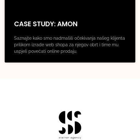
CASE STUDY: AMON
Saznajte kako smo nadmašili očekivanja našeg klijenta
prilikom izrade web shopa za njegov obrt i time mu
uspjeli povećati online prodaju.