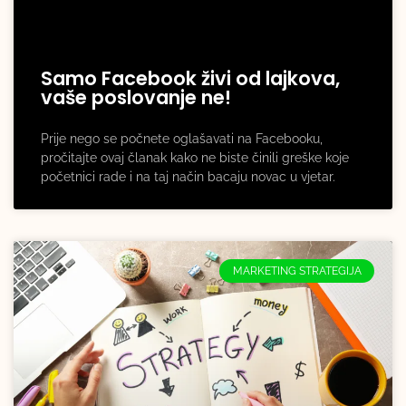
Samo Facebook živi od lajkova,
vaše poslovanje ne!
Prije nego se počnete oglašavati na Facebooku,
pročitajte ovaj članak kako ne biste činili greške koje
početnici rade i na taj način bacaju novac u vjetar.
MARKETING STRATEGIJA