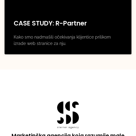
CASE STUDY: R-Partner
Kako smo nadmašili očekivanja klijentice prilikom
izrade web stranice za nju.
Marketinška agencija koja razumije male